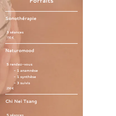
Forfaits
Sonothérapie
3 séances
150 €
Naturomood
5 rendez-vous
- 1 anamnèse
- 1 synthèse
- 3 suivis
250 €
Chi Nei Tsang
5 séances